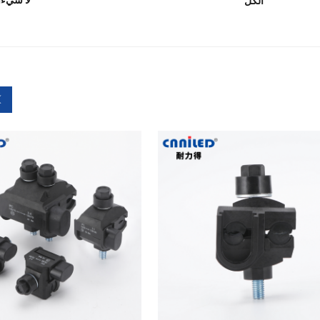
لا شيء
ا
الكل