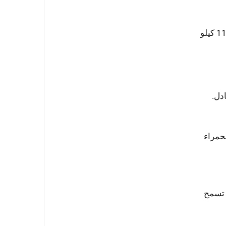
قم بإجراء اختبارات مقاومة العزل عند 1000 فولت تيار مستمر، ويجب أن تكون المقاومة ≥1000 ميغا أوم للقواطع 110 كيلو
دل.
لحمراء
 المثال، تسمح