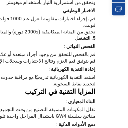
وتحقق من استمرارية التيار باستخدام ميغومتر.
الاختبار الوظيفي
:
فولت.
تحقق من المتانة الميكانيكية (≥2000 دورة) والمتانة الكهربائية (≥250 عملية فصل تحت الحمل).
5. التشغيل
الفحص النهائي
:
قم بالفحص للتحقق من وجود أجزاء مبتعدة أو علا
قم بتوثيق قيم العزم ونتائج الاختبارات وسجلات الإغلاق/القفل (LOTO) 
إعادة التغذية الكهربائية
:
استعد التغذية الكهربائية تدريجيًا مع مراقبة حدو
لتحديد نقاط السخونة.
المزايا التقنية في التركيب
البناء المعياري
:
مفاتيح سلسلة GW4 باستبدال المراحل واحدة تلو الأخرى دون تفكيك البنية بأكملها.
دمج الأدوات الذكية
: