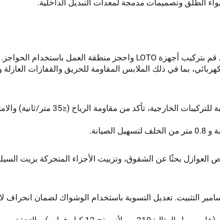
نطقة العمل باستخدام الحواجز.
ربائي، بما في ذلك الملابس المقاومة للحريق والقفازات العازلة و
تأكد من استقرار القاعدة ومحاذاة المعدات. بالنسبة للتركيبات الخارجية، تأكد من مقاومة الرياح (≤35
ص العوازل بحثًا عن الشقوق، وتزييت الأجزاء المتحركة بزيت السيل
سامير التثبيت. تعديل التسوية باستخدام الوشواك لضمان انحراف لا
في الأنظمة ثلاثية الطور، الحفاظ على تباعد الطور (على سبيل المثال: 210 مم لأنموذج 12 كيلو