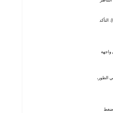
تجميع أعمدة العوازل الخزفية أو المركبة باستخدام مفاتيح العزم (على سبيل المثال: 50-70 نيوتن·متر للمسامير M12). التأكد
 × 10 مم لا يمكنه اختراق واجهة
ي الطور،
م طرائس ضغط