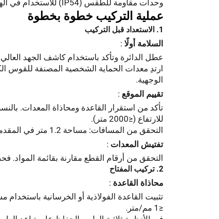
وحدات مقاومة للطقس (IP54) للاستخدام في الهواء الطلق وتصميمات مدمجة لمعدات التبديل الداخلية.
عملية التركيب خطوة بخطوة
1. الاستعداد قبل التركيب
السلامة أولًا
:
عطل الدائرة وتأكد باستخدام كاشف الجهد العالي. قم بتركيب أجهزة LOTO واحجز م
ارتدِ معدات الحماية الشخصية المصنفة للقوس الكه
الوجهية.
تقييم الموقع
:
للارتفاع (≤2000 متر).
التحقق من المسافات: مساحة 1.2 متر في المقدمة و 0.8 متر من الخلف لتسهيل الصيانة.
تفتيش المعدات
:
التحقق من أرقام القطع مقارنة بقائمة المواد. فح
2. تركيب المفتاح
محاذاة القاعدة
:
تثبيت القاعدة الفولاذية أو الخرسانية باستخدام م
≤1 مم/متر.