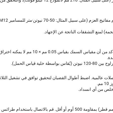
ة) لمنع التشققات الناتجة عن الإجهاد.
قم بتركيب نقاط الاتصال الثابتة والمتحركة، مع التأكد من أن مقياس السمك بقياس 0.05 مم
دة.
ية قياس الحمل).
صلات عالمية. اضبط أطوال القضبان لتحقيق توافق في تشغيل الثلاث
م.
قم بتركيب قضبان نحاسية للتأريض (بحد أدنى 50 مم قطر) بمقاومة 500 أوم أو أقل. قم بالاتصال باستخدا