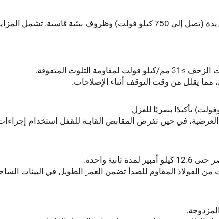
تم تصميم مفاتيح العزل العازلة لتتحمل فولتات شديدة (تصل إلى 750 كيلو فولت) وظروف بيئية قاسية. تش
 التلوث المتفوقة.
ما يقلل من وقت التوقف أثناء الإصلاحات.
ية العرضية، في حين تفرض المقابض القابلة للقفل استخدام إجراءا
من الفولاذ المقاوم للصدأ تضمن العمر الطويل في البيئات الساحل
المزدوجة.