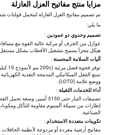
مزايا منتج مفاتيح العزل العازلة
ما يلي:
تصميم وحدوي ذو عمودين
:
عوازل من الخزف أو مركبة عالية القوة مع مسافات الزحف ≥31 مم/كيلو فولت لمقاومة
هيكل مجزأ يسمح بتشغيل الأقطاب بشكل مستقل، م
آليات السلامة المحسنة
:
توفر فجوة فصل مرئية (≥200 مم لأنموذج 10 كيلوفولت) تأكيدًا بصريًا للعزل.
تمنع القفل الميكانيكي المدمجة التغذية الكهربائ
ووضع علامة (LOTO).
أداء للخدمات الثقيلة
:
تصنيفات التيار حتى 3150 أمبير، وسعة تحمل القصر حتى 12.6 كيلو أمبير لمدة ثانية واحدة.
إطارات من سبيكة ألمنيوم مقاومة للتآكل ومكونات 
الصناعية.
تكوينات متعددة الاستخدام
:
مفاتيح أرضية مفردة أو مزدوجة لأنظمة الحافلات 