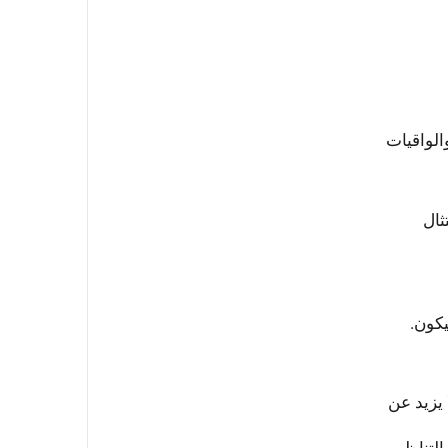
الواقيات
 متر/ثانية) والامتثال
يكون.
 يزيد عن
 فولت)، والتحقق من التناظر