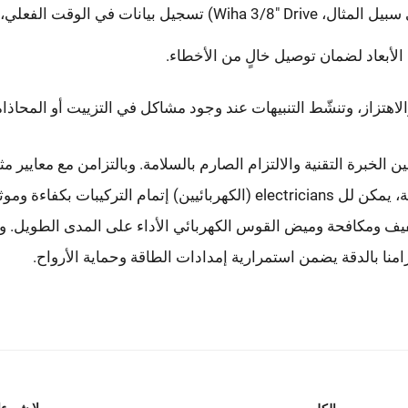
توفر مفاتيح العزم المدعومة بتقنية البلوتوث (على سبيل المثال، Wiha 3/8" Drive) تسجيل بيانات في الوقت 
لاهتزاز، وتنشّط التنبيهات عند وجود مشاكل في التزييت أو المحاذاة
الخبرة التقنية والالتزام الصارم بالسلامة. وبالتزامن مع معايير مث
OSHA 1910.333 والاعتماد على التصاميم الوحدية، يمكن لل electricians (الكهربائيين) إتمام التركيبات
يف ومكافحة وميض القوس الكهربائي الأداء على المدى الطويل. وبا
منا بالدقة يضمن استمرارية إمدادات الطاقة وحماية الأرواح.