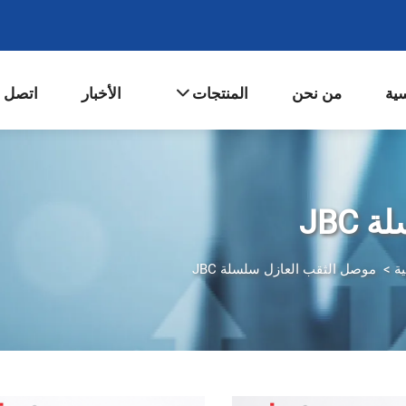
سية
من نحن
المنتجات
الأخبار
اتصل ب
JBC
ة
>
موصل الثقب العازل سلسلة JBC