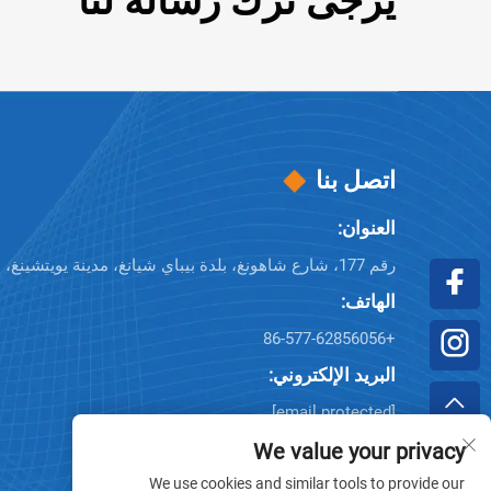
يرجى ترك رسالة لنا
اتصل بنا
العنوان:
رقم 177، شارع شاهونغ، بلدة بيباي شيانغ، مدينة يويتشينغ، مقاطعة تشيجيانغ، الصين
الهاتف:
+86-577-62856056
البريد الإلكتروني:
[email protected]
[email protected]
We value your privacy
We use cookies and similar tools to provide our