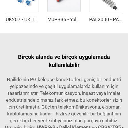
UK207 - UK Terminal Bağlantı Kutusu
MJPB35 - Yalıtımlı İletken Alüminyum Bağlantı Tüpü
PAL2000 - PAL2500 - Gerilim Kelepçesi
Birçok alanda ve birçok uygulamada
kullanılabilir
Nailide'nin PG kelepçe konektörleri, geniş bir endüstri
yelpazesinde ve çeşitli uygulamalarda kullanım için
tasarlanmıştır. Telekomünikasyon, inşaat veya imalat
endüstrisinde olmanız fark etmez, bu konektörler sizin
için üretilmiştir. Güçten telekomünikasyona, ekipman
kablolamasına kadar - hızlı ve güvenilir bir bağlantının
gerektiği her yerde ihtiyacınız olan parçaya sahibiz.
Örneğin, bizim
HWPG-B - Delici Klemens
ve
CBS/CT95 -