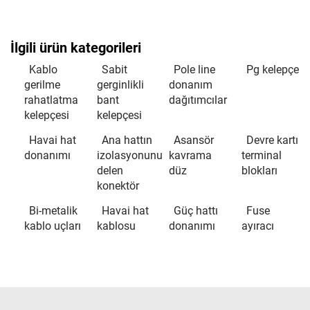
İlgili ürün kategorileri
Kablo
Sabit
Pole line
Pg kelepçe
gerilme
gerginlikli
donanım
rahatlatma
bant
dağıtımcılar
kelepçesi
kelepçesi
Havai hat
Ana hattın
Asansör
Devre kartı
donanımı
izolasyonunu
kavrama
terminal
delen
düz
blokları
konektör
Bi-metalik
Havai hat
Güç hattı
Fuse
kablo uçları
kablosu
donanımı
ayıracı