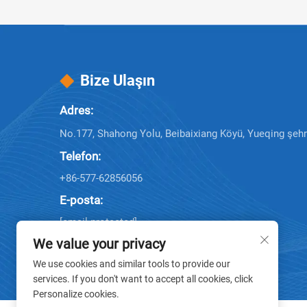
Bize Ulaşın
Adres:
No.177, Shahong Yolu, Beibaixiang Köyü, Yueqing şehri,
Telefon:
+86-577-62856056
E-posta:
[email protected]
[email protected]
We value your privacy
We use cookies and similar tools to provide our
services. If you don't want to accept all cookies, click
Personalize cookies.