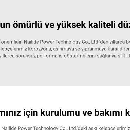
zun ömürlü ve yüksek kaliteli dü
k önemlidir. Nailide Power Technology Co., Ltd.'den yıllarca 
ı kelepçelerimiz korozyona, aşınmaya ve yıpranmaya karşı dire
 yıllarca sorunsuz performans göstermelerini sağlar ve sıklıkl
mınız için kurulumu ve bakımı k
ailide Power Technology Co., Ltd.'deki askı kelepçelerimiz h