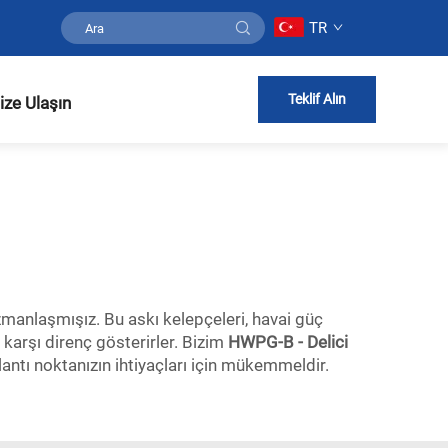
TR
Teklif Alın
ize Ulaşın
uzmanlaşmışız. Bu askı kelepçeleri, havai güç
 karşı direnç gösterirler. Bizim
HWPG-B - Delici
lantı noktanızın ihtiyaçları için mükemmeldir.