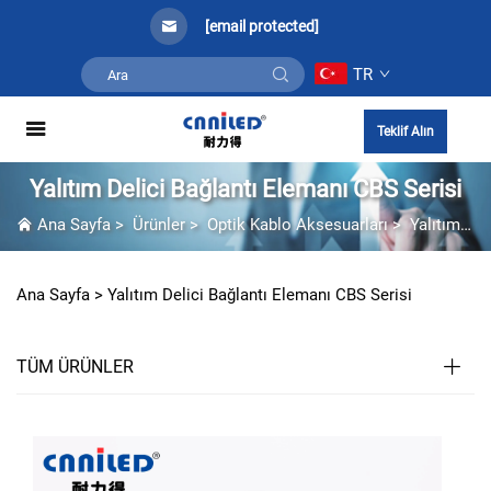
[email protected]
TR
Teklif Alın
Yalıtım Delici Bağlantı Elemanı CBS Serisi
Ana Sayfa
>
Ürünler
>
Optik Kablo Aksesuarları
>
Yalıtım Delici Bağlantı Elemanı CBS Serisi
Ana Sayfa >
Yalıtım Delici Bağlantı Elemanı CBS Serisi
TÜM ÜRÜNLER