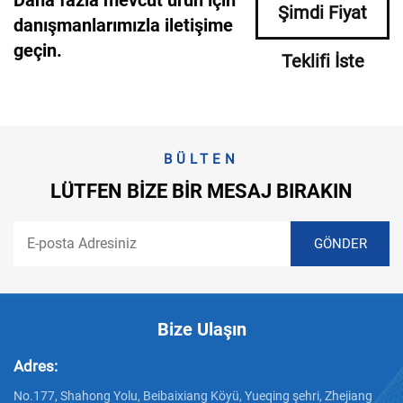
Şimdi Fiyat
danışmanlarımızla iletişime
geçin.
Teklifi İste
BÜLTEN
LÜTFEN BIZE BIR MESAJ BIRAKIN
Bize Ulaşın
Adres:
No.177, Shahong Yolu, Beibaixiang Köyü, Yueqing şehri, Zhejiang