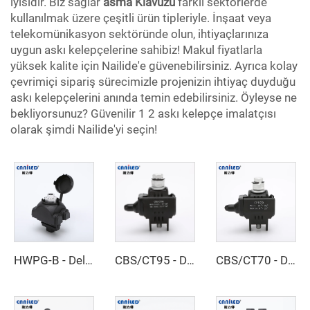
iyisidir. Biz sağlar
asma Klavuzu
farklı sektörlerde
kullanılmak üzere çeşitli ürün tipleriyle. İnşaat veya
telekomünikasyon sektöründe olun, ihtiyaçlarınıza
uygun askı kelepçelerine sahibiz! Makul fiyatlarla
yüksek kalite için Nailide'e güvenebilirsiniz. Ayrıca kolay
çevrimiçi sipariş sürecimizle projenizin ihtiyaç duyduğu
askı kelepçelerini anında temin edebilirsiniz. Öyleyse ne
bekliyorsunuz? Güvenilir 1 2 askı kelepçe imalatçısı
olarak şimdi Nailide'yi seçin!
HWPG-B - Delici Klemens
CBS/CT95 - Delici Klemens
CBS/CT70 - Delici Klemens