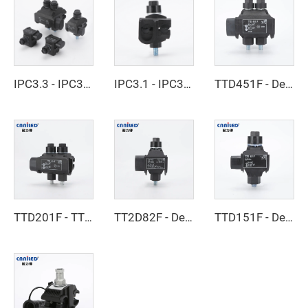
IPC3.3 - IPC3.4 - Yalıtımlı Delici Bağlantı Elemanı
IPC3.1 - IPC3.2 - Yalıtımlı Delme Bağlantısı
TTD451F - Delme Kelepçesi
TTD201F - TTD301F - Delme Kelepçesi
TT2D82F - Delme Kelepçesi
TTD151F - Delme Kelepçesi