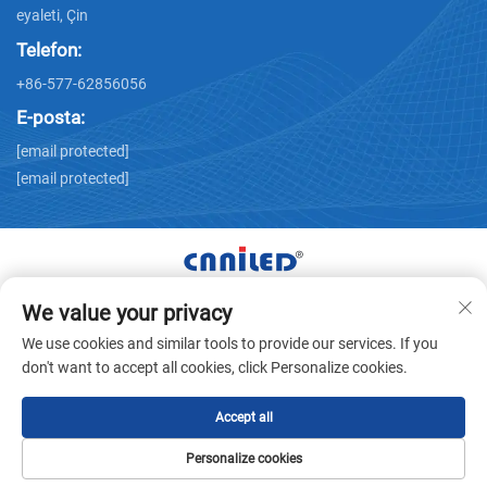
eyaleti, Çin
Telefon:
+86-577-62856056
E-posta:
[email protected]
[email protected]
We value your privacy
Tüm Hakları Zhejiang Nailide Power Technology Co.,Ltd.
We use cookies and similar tools to provide our services. If you
Şirketine Aittir © -
Gizlilik politikası
don't want to accept all cookies, click Personalize cookies.
Accept all
Personalize cookies