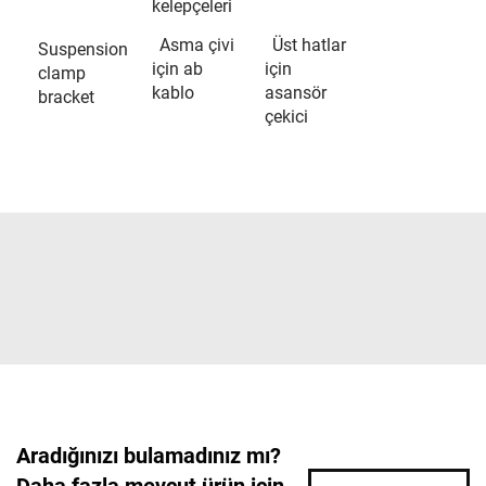
kelepçeleri
Asma çivi
Üst hatlar
Suspension
için ab
için
clamp
kablo
asansör
bracket
çekici
Aradığınızı bulamadınız mı?
Daha fazla mevcut ürün için