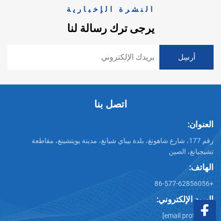
النشرة الإخبارية
يرجى ترك رسالة لنا
اتصل بنا
العنوان:
رقم 177، شارع شاهونغ، بلدة بيباي شيانغ، مدينة يويتشينغ، مقاطعة
تشيجيانغ، الصين
الهاتف:
+86-577-62856056
البريد الإلكتروني:
[email protected]