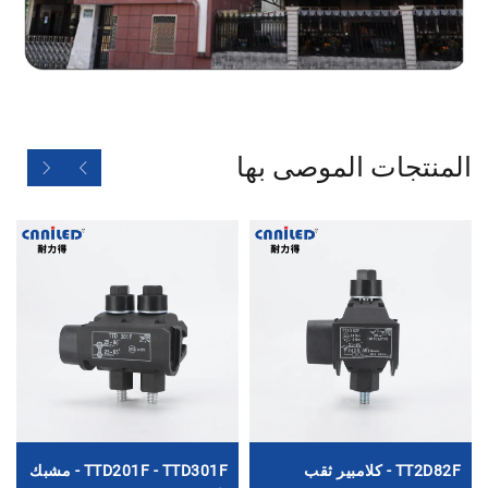
المنتجات الموصى بها
TT2D82F - كلامبير ثقب
TTD201F - TTD301F - مشبك