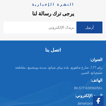
النشرة الإخبارية
يرجى ترك رسالة لنا
اتصل بنا
العنوان:
رقم 177، شارع شاهونغ، بلدة بيباي شيانغ، مدينة يويتشينغ، مقاطعة
تشيجيانغ، الصين
الهاتف:
+86-577-62856056
البريد الإلكتروني:
[email protected]