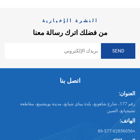
النشرة الإخبارية
من فضلك اترك رسالة معنا
اتصل بنا
العنوان:
رقم 177، شارع شاهونغ، بلدة بيباي شيانغ، مدينة يويتشينغ، مقاطعة
تشيجيانغ، الصين
الهاتف:
+86-577-62856056