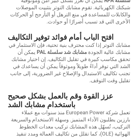
سلسلة RPA
يمكن أن تعزز بشكل كبير أمن وموثوقية
شبكتك الكهربائية. تقوم مشابك التوتر بتثبيت الموصلات
والكابلات للمساعدة في منع الترهل أو التأرجح أو الحركات
الأخرى التي قد تسبب أضرارًا أو حوادث.
افتح الباب أمام فوائد توفير التكاليف
مشابك التوتر إذا كنت محترف بنية تحتية، فإن الاستثمار في
مشابك عالية الجودة
مشابك شد سلسلة PAL
يمكن أن
تحقق مكاسب كبيرة في تقليل التكاليف. إن اختيار مشابك
الشد التي توفر أداءً طويلاً وموثوقاً يمكن أن يساعدك في
تجنب تكاليف الاستبدال والإصلاح غير الضرورية، إلى جانب
تقليل وقت التوقف.
عزز القوة وقم بالعمل بشكل صحيح
باستخدام مشابك الشد
تعمل شركة European Power منذ سنوات مع عملاء
بارزين يطلبون الأداء المتميز. وسهلة الاستخدام والسريعة
التركيب، تُسهّل هذه المشابك تركيب معدات الخطوط
الهوائية (OLE)، كما تقلل من تكاليف العمالة ومدد تنفيذ