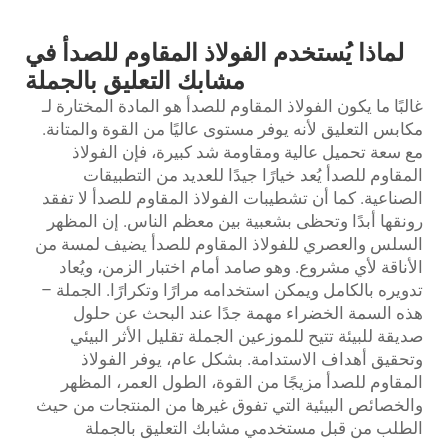
لماذا يُستخدم الفولاذ المقاوم للصدأ في
مشابك التعليق بالجملة
غالبًا ما يكون الفولاذ المقاوم للصدأ هو المادة المختارة لـ
مكابس التعليق
لأنه يوفر مستوى عاليًا من القوة والمتانة.
مع سعة تحميل عالية ومقاومة شد كبيرة، فإن الفولاذ
المقاوم للصدأ يُعد خيارًا جيدًا للعديد من التطبيقات
الصناعية. كما أن تشطيبات الفولاذ المقاوم للصدأ لا تفقد
رونقها أبدًا وتحظى بشعبية بين معظم الناس. إن المظهر
السلس والعصري للفولاذ المقاوم للصدأ يضيف لمسة من
الأناقة لأي مشروع. وهو صامد أمام اختبار الزمن، ويُعاد
تدويره بالكامل ويمكن استخدامه مرارًا وتكرارًا. الجملة –
هذه السمة الخضراء مهمة جدًا عند البحث عن حلول
صديقة للبيئة تتيح للموزعين الجملة تقليل الأثر البيئي
وتحقيق أهداف الاستدامة. بشكل عام، يوفر الفولاذ
المقاوم للصدأ مزيجًا من القوة، الطول العمر، المظهر
والخصائص البيئية التي تفوق غيرها من المنتجات من حيث
الطلب من قبل مستخدمي مشابك التعليق بالجملة