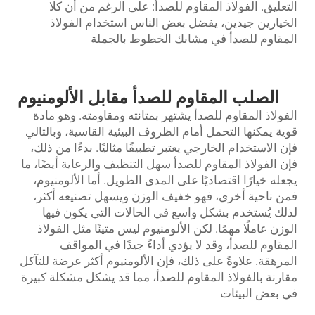
التعليق. الفولاذ المقاوم للصدأ: على الرغم من أن كلا
الخيارين جيدين، يفضل بعض الناس استخدام الفولاذ
المقاوم للصدأ في مشابك الخطوط بالجملة
الصلب المقاوم للصدأ مقابل الألومنيوم
الفولاذ المقاوم للصدأ يشتهر بمتانته ومقاومته. وهو مادة
قوية يمكنها التحمل أمام الظروف البيئية القاسية، وبالتالي
فإن الاستخدام الخارجي يعتبر تطبيقًا مثاليًا. بدءًا من ذلك،
فإن الفولاذ المقاوم للصدأ سهل التنظيف والرعاية أيضًا، ما
يجعله خيارًا اقتصاديًا على المدى الطويل. أما الألومنيوم،
فمن ناحية أخرى، فهو خفيف الوزن ويسهل تصنيعه أكثر،
لذلك يُستخدم بشكل واسع في الحالات التي يكون فيها
الوزن عاملًا مهمًا. لكن الألومنيوم ليس متينًا مثل الفولاذ
المقاوم للصدأ، وقد لا يؤدي أداءً جيدًا في المواقف
المرهقة. علاوةً على ذلك، فإن الألومنيوم أكثر عرضة للتآكل
مقارنة بالفولاذ المقاوم للصدأ، مما قد يشكل مشكلة كبيرة
في بعض البيئات