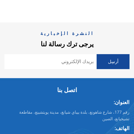
النشرة الإخبارية
يرجى ترك رسالة لنا
اتصل بنا
العنوان:
رقم 177، شارع شاهونغ، بلدة بيباي شيانغ، مدينة يويتشينغ، مقاطعة
تشيجيانغ، الصين
الهاتف: