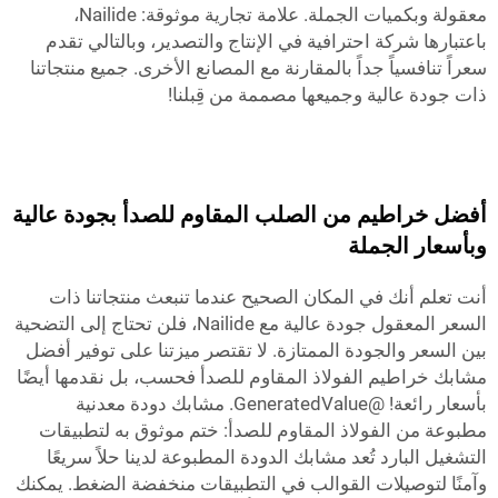
معقولة وبكميات الجملة. علامة تجارية موثوقة: Nailide،
باعتبارها شركة احترافية في الإنتاج والتصدير، وبالتالي تقدم
سعراً تنافسياً جداً بالمقارنة مع المصانع الأخرى. جميع منتجاتنا
ذات جودة عالية وجميعها مصممة من قِبلنا!
أفضل خراطيم من الصلب المقاوم للصدأ بجودة عالية
وبأسعار الجملة
أنت تعلم أنك في المكان الصحيح عندما تنبعث منتجاتنا ذات
السعر المعقول جودة عالية مع Nailide، فلن تحتاج إلى التضحية
بين السعر والجودة الممتازة. لا تقتصر ميزتنا على توفير أفضل
مشابك خراطيم الفولاذ المقاوم للصدأ فحسب، بل نقدمها أيضًا
بأسعار رائعة! @GeneratedValue. مشابك دودة معدنية
مطبوعة من الفولاذ المقاوم للصدأ: ختم موثوق به لتطبيقات
التشغيل البارد تُعد مشابك الدودة المطبوعة لدينا حلاً سريعًا
وآمنًا لتوصيلات القوالب في التطبيقات منخفضة الضغط. يمكنك