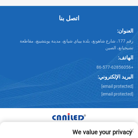
اتصل بنا
العنوان:
رقم 177، شارع شاهونغ، بلدة بيباي شيانغ، مدينة يويتشينغ، مقاطعة
تشيجيانغ، الصين
الهاتف:
+86-577-62856056
البريد الإلكتروني:
[email protected]
[email protected]
We value your privacy
حقوق النشر © شركة Zhejiang Nailide Power Technology