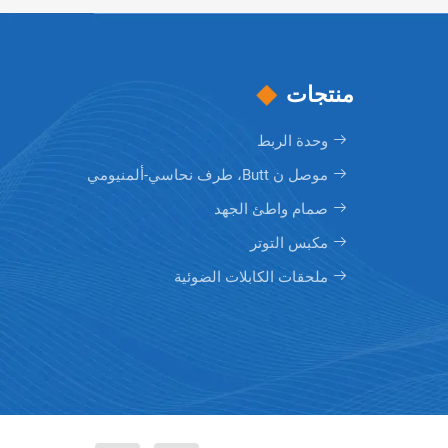
منتجات
وحدة الربط
موصل ن Butt، طرف نحاسي-ألمنيومي
صمام واطئ الجهد
مكبس التوتر
ملحقات الكابلات الضوئية