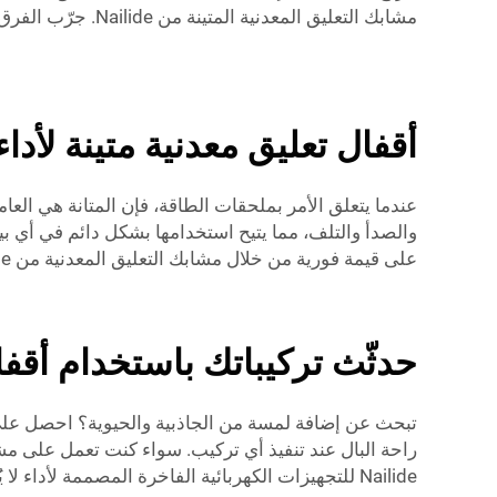
مشابك التعليق المعدنية المتينة من Nailide. جرّب الفرق الذي يصنعه Nailide في جميع تطبيقات التركيب الصناعي للطاقة.
أقفال تعليق معدنية متينة لأدا
على قيمة فورية من خلال مشابك التعليق المعدنية من Nailide كحل قوي ومستدام للتركيب.
حدثّث تركيباتك باستخدام أقفال
Nailide للتجهيزات الكهربائية الفاخرة المصممة لأداء لا يُضاهى.