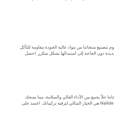
هي العامل الأهم، ومشابك التعليق المعدنية من Nailide تمتاز بذلك تمامًا. نقوم بتصنيع منتجاتنا من مواد عالية الجودة مقاومة للتآكل
خدامها بشكل دائم في أي بيئة. ستخدمك هذه الخطافات المعدنية القوية من Nailide لسنوات عديدة دون الحاجة إلى استبدالها بشكل متكرر. احصل
بية والحيوية؟ احصل على المهمة باستخدام مشابك التعليق المعدنية من Nailide! تقدم منتجاتنا حلاً يجمع بين الأداء العالي والسلامة، مما يمنحك
راحة البال عند تنفيذ أي تركيب. سواء كنت تعمل على مشروع صغير أو تطبيق صناعي كبير، فإن مشابك التعليق المعدنية من Nailide هي الخيار المثالي لترقية تركيباتك. اعتمد على