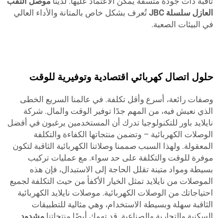
ثاقبة ذات جودة متسقة يمكن الاعتماد عليها. لدينا
موصل الثقب
العازل سلسلة JBC
تُعرف بشكل خاص بالمتانة والأداء العالي
في البيئات الصعبة.
حلول اتصال كهربائي اقتصادية وتوفيرية للوقت
وصفات رائعة، أسرع وأقل تكلفة. في عالمنا السريع الخطى
الذي نعيش فيه، من المهم جدًا توفير الوقت والمال. شركة
نايلايد باور للتكنولوجيا تدرك أن المستخدمين يرغبون في أفضل
الوصلات الكهربائية – وتضمن منتجاتها الكفاءة والتكلفة
المعقولة. ولهذا السبب صممنا وصلاتنا الكهربائية الثاقبة لتكون
موفرة للوقت والتكلفة على حد سواء. مع عمليات تركيب
بسيطة ومواد متينة تقلل الحاجة إلى الاستبدال، فإن هذه
الموصلات من نايلايد تمثل الخيار الأكفأ من حيث التكلفة لجميع
احتياجاتك من الوصلات الكهربائية. موصلات نايلايد الكهربائية
الثاقبة سهلة وبسيطة الاستخدام، وهي مثالية للتطبيقات
السكنية والتجارية والصناعية. قد تهمك أيضًا منتجاتنا
مشدود