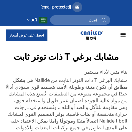
[email protected]
AR
احصل على عرض أسعار
مشابك برغي T ذات توتر ثابت
بناء متين لأداء مستمر
مشابك البرغي T ذات التوتر الثابت من Nailide هي
بشكل
مطابق
أن تكون متينة وطويلة الأمد، بتصميم قوي سيؤدي أداءً
جيدًا في مجموعة متنوعة من التطبيقات. تُصنع هذه المشابك
من مواد عالية الجودة لضمان عمر طويل واستخدام قوي،
وهي مقاومة للتآكل والصدأ والتلف، وتُستخدم في درجات
حرارة منخفضة أو بيئات قاسية. يوفر التصميم القوي لمشابك
Nailide t bolt اتصالاً متينًا وموثوقًا وآمنًا يمكن الاعتماد عليه
على المدى الطويل في جميع تركيبات المعدات والأدوات