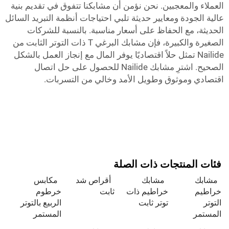
العملاء والمعجبين. نحن نؤمن أن مشابكنا تتفوق في تقديم بنية
عالية الجودة ومعايير حديثة تلبي احتياجات أنظمة التبريد السائل
الحديثة، مع الحفاظ على أسعار مناسبة. بالنسبة للشركات
الصغيرة والكبيرة، فإن مشابك البرغي T ذات التوتر الثابت من
Nailide تمثل حلاً اقتصاديًا يوفر المال مع إنجاز العمل بالشكل
الصحيح. اشترِ مشابك Nailide للحصول على حل اتصال
اقتصادي وموثوق وطويل الأمد وخالي من التسربات.
فئات المنتجات ذات الصلة
مشابك
مشابك
أقراص شد
مكابس
خراطيم
خراطيم ذات
ثابت
خرطوم
التوتر
توتر ثابت
الربيع بالتوتر
المستمر
المستمر