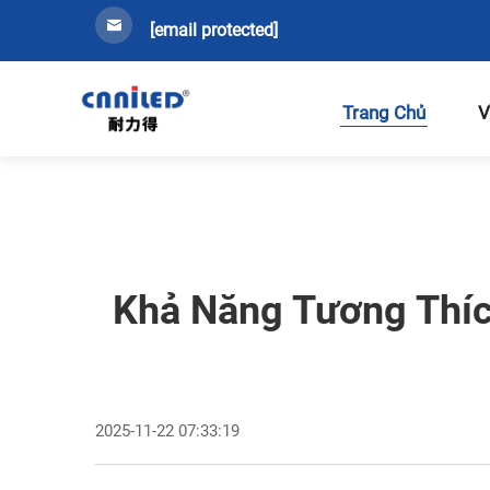
[email protected]
Trang Chủ
V
Khả Năng Tương Thích
2025-11-22 07:33:19