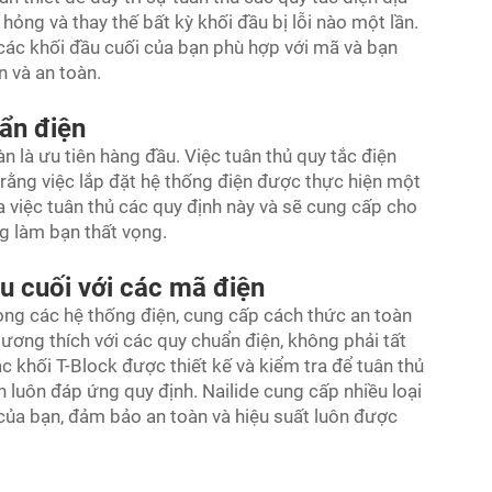
ng và thay thế bất kỳ khối đầu bị lỗi nào một lần.
 các khối đầu cuối của bạn phù hợp với mã và bạn
n và an toàn.
ẩn điện
n là ưu tiên hàng đầu. Việc tuân thủ quy tắc điện
rằng việc lắp đặt hệ thống điện được thực hiện một
a việc tuân thủ các quy định này và sẽ cung cấp cho
g làm bạn thất vọng.
u cuối với các mã điện
ong các hệ thống điện, cung cấp cách thức an toàn
 tương thích với các quy chuẩn điện, không phải tất
c khối T-Block được thiết kế và kiểm tra để tuân thủ
n luôn đáp ứng quy định. Nailide cung cấp nhiều loại
 của bạn, đảm bảo an toàn và hiệu suất luôn được