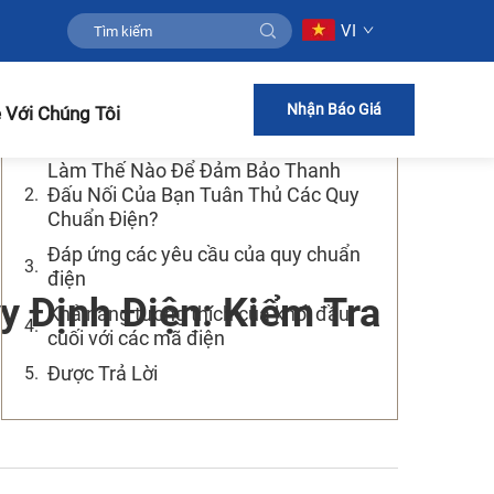
VI
Mục Lục
Mua Giải Pháp Khối Đầu Nối Lý
Nhận Báo Giá
 Với Chúng Tôi
Tưởng Của Bạn
Làm Thế Nào Để Đảm Bảo Thanh
Đấu Nối Của Bạn Tuân Thủ Các Quy
Chuẩn Điện?
Đáp ứng các yêu cầu của quy chuẩn
điện
y Định Điện: Kiểm Tra
Khả năng tương thích của khối đầu
cuối với các mã điện
Được Trả Lời