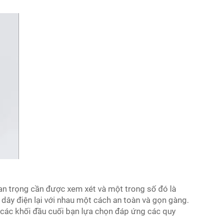
uan trọng cần được xem xét và một trong số đó là
dây điện lại với nhau một cách an toàn và gọn gàng.
 các khối đầu cuối bạn lựa chọn đáp ứng các quy