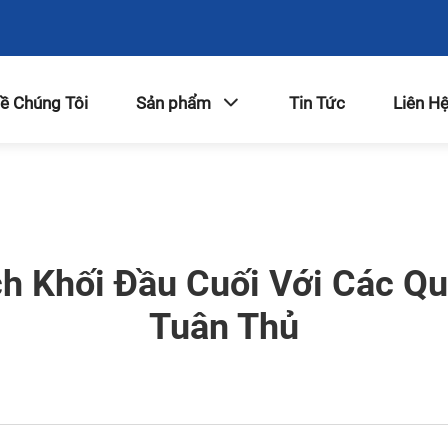
ề Chúng Tôi
Sản phẩm
Tin Tức
Liên Hệ
 Khối Đầu Cuối Với Các Qu
Tuân Thủ