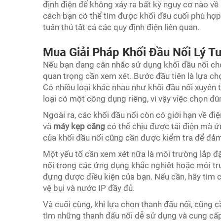
định điện để không xảy ra bất kỳ nguy cơ nào về 
cách bạn có thể tìm được khối đầu cuối phù hợ
tuân thủ tất cả các quy định điện liên quan.
Mua Giải Pháp Khối Đầu Nối Lý T
Nếu bạn đang cân nhắc sử dụng khối đầu nối cho
quan trọng cần xem xét. Bước đầu tiên là lựa ch
Có nhiều loại khác nhau như khối đầu nối xuyên t
loại có một công dụng riêng, vì vậy việc chọn đú
Ngoài ra, các khối đầu nối còn có giới hạn về đ
và
máy kẹp căng
có thể chịu được tải điện mà 
của khối đầu nối cũng cần được kiểm tra để đảm 
Một yếu tố cần xem xét nữa là môi trường lắp đặ
nối trong các ứng dụng khắc nghiệt hoặc môi t
đựng được điều kiện của bạn. Nếu cần, hãy tìm 
vệ bụi và nước IP đầy đủ.
Và cuối cùng, khi lựa chọn thanh đấu nối, cũng c
tìm những thanh đấu nối dễ sử dụng và cung cấp