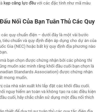
và
kẹp căng lực đều
với các đặc tính như mã màu
Đấu Nối Của Bạn Tuân Thủ Các Quy
 các quy chuẩn điện – dưới đây là một vài bước
, tiêu chuẩn và quy định điện áp dụng cho dự án của
uốc Gia (NEC) hoặc bất kỳ quy định địa phương nào
bạn.
ối mà bạn chọn được chứng nhận bởi các phòng thí
ũng muốn xác minh rằng khối đầu cuối bạn chọn là
Canadian Standards Association) được chứng nhận
uất mong muốn.
 của nhà sản xuất khi lắp đặt các khối đầu cuối.
mối nguy hiểm an toàn và không tạo ra các điều kiện
 đầu cuối, hãy chắc chắn sử dụng một đầu nối thích
ần thiết để duy trì sự tuân thủ các quy tắc điện địa