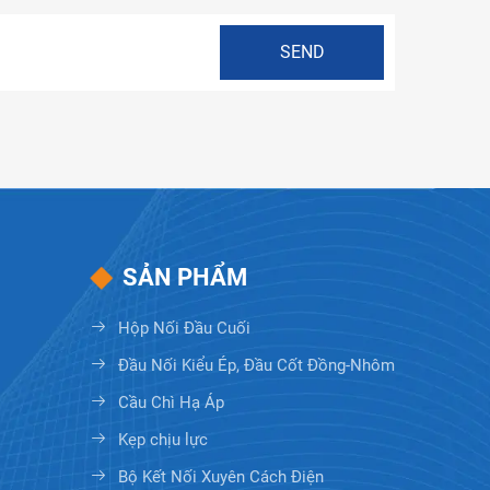
SẢN PHẨM
Hộp Nối Đầu Cuối
Đầu Nối Kiểu Ép, Đầu Cốt Đồng-Nhôm
Cầu Chì Hạ Áp
Kẹp chịu lực
Bộ Kết Nối Xuyên Cách Điện