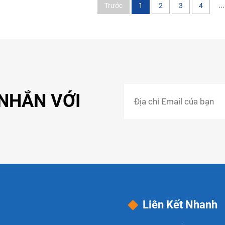
...
Trước
1
2
3
4
 NHẮN VỚI
Liên Kết Nhanh