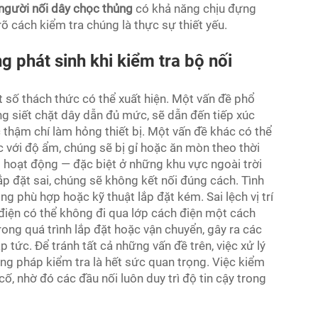
người nối dây chọc thủng
có khả năng chịu đựng
rõ cách kiểm tra chúng là thực sự thiết yếu.
 phát sinh khi kiểm tra bộ nối
t số thách thức có thể xuất hiện. Một vấn đề phổ
ng siết chặt dây dẫn đủ mức, sẽ dẫn đến tiếp xúc
c thậm chí làm hỏng thiết bị. Một vấn đề khác có thể
c với độ ẩm, chúng sẽ bị gỉ hoặc ăn mòn theo thời
ất hoạt động — đặc biệt ở những khu vực ngoài trời
 lắp đặt sai, chúng sẽ không kết nối đúng cách. Tình
g phù hợp hoặc kỹ thuật lắp đặt kém. Sai lệch vị trí
 điện có thể không đi qua lớp cách điện một cách
trong quá trình lắp đặt hoặc vận chuyển, gây ra các
 tức. Để tránh tất cả những vấn đề trên, việc xử lý
g pháp kiểm tra là hết sức quan trọng. Việc kiểm
cố, nhờ đó các đầu nối luôn duy trì độ tin cậy trong