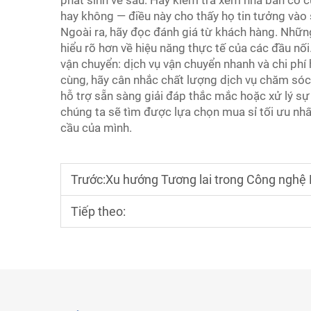
phát sinh về sau. Hãy kiểm tra xem nhà bán có
hay không — điều này cho thấy họ tin tưởng vào 
Ngoài ra, hãy đọc đánh giá từ khách hàng. Nhữn
hiểu rõ hơn về hiệu năng thực tế của các đầu nối.
vận chuyển: dịch vụ vận chuyển nhanh và chi phí 
cùng, hãy cân nhắc chất lượng dịch vụ chăm sóc 
hỗ trợ sẵn sàng giải đáp thắc mắc hoặc xử lý sự
chúng ta sẽ tìm được lựa chọn mua sỉ tối ưu nhấ
cầu của mình.
Trước:
Xu hướng Tương lai trong Công nghệ 
Tiếp theo: