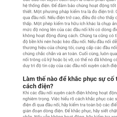
hệ thống điện. Để đảm bảo chúng hoạt động tốt v
thiết. Một phương pháp kiểm tra là đo điện trở.
qua đầu nối. Nếu điện trở cao, điều đó cho thấy
thấp. Một phép kiểm tra hữu ích khác là chụp ả
mức độ nóng lên của các đầu nối khi có dòng điệ
không hoạt động đúng cách. Chúng ta cũng có t
độ bền khi nén hoặc kéo đầu nối. Nếu đầu nối dễ 
thương hiệu của chúng tôi, cung cấp các đầu nố
chúng chắc chắn và an toàn. Cuối cùng, luôn qu
nối trông cũ kỹ hoặc bị vỡ, có thể nó đã không 
duy trì độ tin cậy của các đầu nối xuyên cách đ
Làm thế nào để khắc phục sự cố 
cách điện?
Khi các đầu nối xuyên cách điện không hoạt độn
nghiêm trọng. Việc hiểu rõ cách khắc phục các s
điện đi qua đầu nối, hãy kiểm tra toàn bộ các điể
gián đoạn dòng điện. Để khắc phục, hãy siết ch
chắn. Nếu vẫn không hoạt động, hãy kiểm tra xe