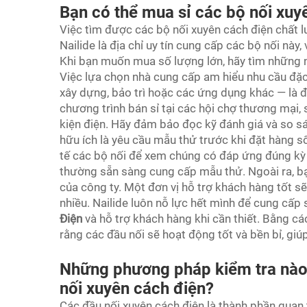
Bạn có thể mua sỉ các bộ nối xuy
Việc tìm được các bộ nối xuyên cách điện chất lư
Nailide là địa chỉ uy tín cung cấp các bộ nối này
Khi bạn muốn mua số lượng lớn, hãy tìm những n
Việc lựa chọn nhà cung cấp am hiểu nhu cầu đặc
xây dựng, bảo trì hoặc các ứng dụng khác — là đ
chương trình bán sỉ tại các hội chợ thương mại,
kiện điện. Hãy đảm bảo đọc kỹ đánh giá và so s
hữu ích là yêu cầu mẫu thử trước khi đặt hàng s
tế các bộ nối để xem chúng có đáp ứng đúng kỳ 
thường sẵn sàng cung cấp mẫu thử. Ngoài ra, b
của công ty. Một đơn vị hỗ trợ khách hàng tốt s
nhiều. Nailide luôn nỗ lực hết mình để cung cấ
Điện
và hỗ trợ khách hàng khi cần thiết. Bằng cá
rằng các đầu nối sẽ hoạt động tốt và bền bỉ, giúp 
Những phương pháp kiểm tra nào
nối xuyên cách điện?
Các đầu nối xuyên cách điện là thành phần quan 