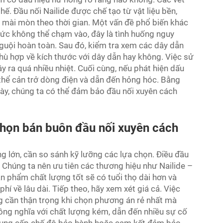
hế. Đầu nối Nailide được chế tạo từ vật liệu bền,
 mài mòn theo thời gian. Một vấn đề phổ biến khác
mức không thể chạm vào, đây là tình huống nguy
nguội hoàn toàn. Sau đó, kiểm tra xem các dây dẫn
hù hợp về kích thước với dây dẫn hay không. Việc sử
 ra quá nhiều nhiệt. Cuối cùng, nếu phát hiện dấu
thể cản trở dòng điện và dẫn đến hỏng hóc. Bằng
ày, chúng ta có thể đảm bảo đầu nối xuyên cách
chọn bán buôn đầu nối xuyên cách
g lớn, cần so sánh kỹ lưỡng các lựa chọn. Điều đầu
. Chúng ta nên ưu tiên các thương hiệu như Nailide –
ản phẩm chất lượng tốt sẽ có tuổi thọ dài hơn và
phí về lâu dài. Tiếp theo, hãy xem xét giá cả. Việc
ng cần thận trọng khi chọn phương án rẻ nhất mà
đồng nghĩa với chất lượng kém, dẫn đến nhiều sự cố