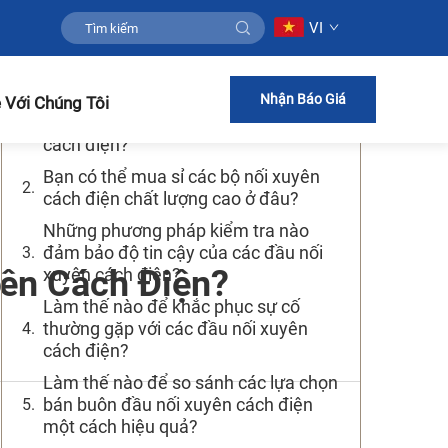
VI
Mục Lục
Những vấn đề phổ biến nào thường
Nhận Báo Giá
 Với Chúng Tôi
phát sinh khi kiểm tra bộ nối xuyên
cách điện?
Bạn có thể mua sỉ các bộ nối xuyên
cách điện chất lượng cao ở đâu?
Những phương pháp kiểm tra nào
đảm bảo độ tin cậy của các đầu nối
yên Cách Điện?
xuyên cách điện?
Làm thế nào để khắc phục sự cố
thường gặp với các đầu nối xuyên
cách điện?
Làm thế nào để so sánh các lựa chọn
bán buôn đầu nối xuyên cách điện
một cách hiệu quả?