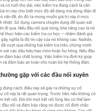
à có tuổi thọ dài, việc kiểm tra đúng cách là cần
 Giá trị này cho biết mức độ dễ dàng mà dòng điện đi
 có vấn đề, do đó ta mong muốn giá trị này ở mức
nh nhiệt. Sử dụng camera chuyên dụng để quan sát
n đi qua. Nếu đầu nối quá nóng, khả năng cao là nó
hể thực hiện các kiểm tra cơ học — nhằm đánh giá
gãy, nghĩa là độ tin cậy của nó không cao. Nailide,
i đã vượt qua những bài kiểm tra trên, chứng minh
an sát các dấu hiệu hao mòn hoặc hư hỏng. Nếu đầu
còn đảm bảo chất lượng. Việc kiểm tra định kỳ giúp
iện và đảm bảo an toàn cho toàn bộ hệ thống điện.
thường gặp với các đầu nối xuyên
g đúng cách, điều này sẽ gây ra những sự cố
ự cố này là rất quan trọng. Trước tiên, nếu không có
m kết nối. Đôi khi một kết nối lỏng lẻo có thể làm
ặt đầu nối và đảm bảo rằng nó được cố định chắc
m có dấu hiệu hư hỏng rõ ràng nào không. Các vết