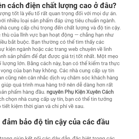
ên cách điện chất lượng cao ở đâu?
ợng tốt là yếu tố rất quan trọng đối với mọi dự án.
, với nhiều loại sản phẩm đáp ứng tiêu chuẩn ngành.
hà cung cấp chú trọng đến chất lượng và độ tin cậy.
 thù của lĩnh vực bạn hoạt động — chẳng hạn như
iều bắt buộc. Bạn thường có thể tìm thấy các
 sự kiện ngành hoặc các trang web chuyên về linh
ánh sản phẩm để đạt được giá trị tốt nhất. Một mẹo
ố lượng lớn. Bằng cách này, bạn có thể kiểm tra thực
vọng của bạn hay không. Các nhà cung cấp uy tín
ạn cũng nên cân nhắc dịch vụ chăm sóc khách hàng
ẽ giúp quá trình mua hàng trở nên dễ dàng hơn rất
p sản phẩm hàng đầu.
nguyên Phụ Kiện Xuyên Cách
ch chọn nhà cung cấp uy tín, bạn có thể tin tưởng
tiết kiệm thời gian và chi phí về sau.
 đảm bảo độ tin cậy của các đầu
trọng giúp kết nối các dây dẫn, đặc biệt trong các