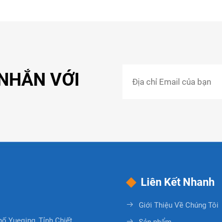
 NHẮN VỚI
Liên Kết Nhanh
Giới Thiệu Về Chúng Tôi
hố Yueqing, Tỉnh Chiết