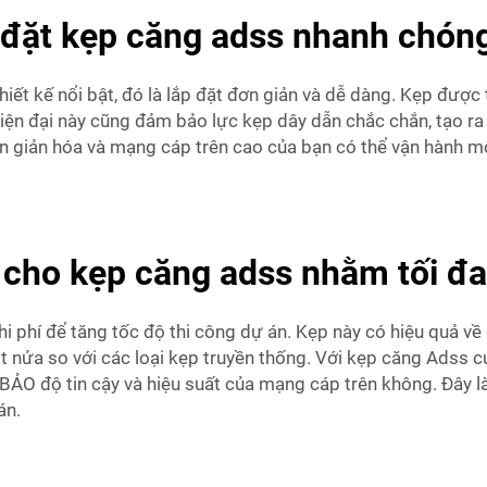
p đặt kẹp căng adss nhanh chón
t kế nổi bật, đó là lắp đặt đơn giản và dễ dàng. Kẹp được thi
 hiện đại này cũng đảm bảo lực kẹp dây dẫn chắc chắn, tạo ra
đơn giản hóa và mạng cáp trên cao của bạn có thể vận hành m
hí cho kẹp căng adss nhằm tối đ
chi phí để tăng tốc độ thi công dự án. Kẹp này có hiệu quả v
một nửa so với các loại kẹp truyền thống. Với kẹp căng Adss
BẢO độ tin cậy và hiệu suất của mạng cáp trên không. Đây l
án.