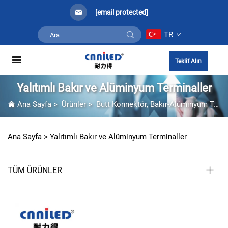
[email protected]
TR
Teklif Alın
Yalıtımlı Bakır ve Alüminyum Terminaller
Ana Sayfa
>
Ürünler
>
Butt Konnektör, Bakır-Alüminyum Terminal
Ana Sayfa >
Yalıtımlı Bakır ve Alüminyum Terminaller
TÜM ÜRÜNLER