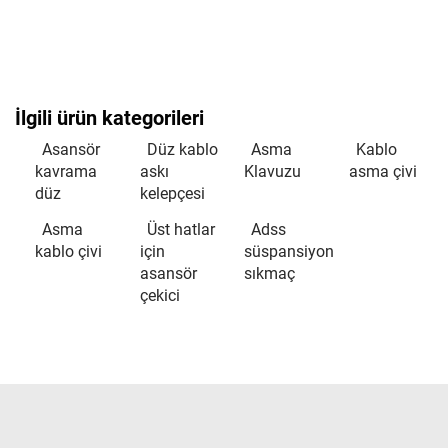
İlgili ürün kategorileri
Asansör
Düz kablo
Asma
Kablo
kavrama
askı
Klavuzu
asma çivi
düz
kelepçesi
Asma
Üst hatlar
Adss
kablo çivi
için
süspansiyon
asansör
sıkmaç
çekici