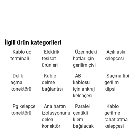
İlgili ürün kategorileri
Kablo uç
Elektrik
Üzerindeki
Açılı askı
terminali
tesisat
hatlar için
kelepçesi
ürünleri
gerilim çivi
Delik
Kablo
AB
Saçma tipi
açma
delme
kablosu
gerilim
konektörü
bağlantısı
için ankraj
klipsi
kelepçesi
Pg kelepçe
Ana hattın
Paralel
Kablo
konektörü
izolasyonunu
çentikli
gerilme
delen
klem
rahatlatma
konektör
bağılacak
kelepçesi