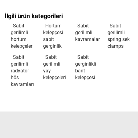
İlgili ürün kategorileri
Sabit
Hortum
Sabit
Sabit
gerilimli
kelepçesi
gerilimli
gerilimli
hortum
sabit
kavramalar
spring sek
kelepçeleri
gerginlik
clamps
Sabit
Sabit
Sabit
gerilimli
gerilimli
gerginlikli
radyatör
yay
bant
hös
kelepçeleri
kelepçesi
kavramları