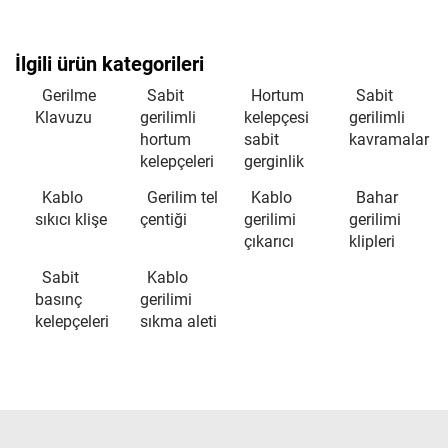
İlgili ürün kategorileri
Gerilme
Sabit
Hortum
Sabit
Klavuzu
gerilimli
kelepçesi
gerilimli
hortum
sabit
kavramalar
kelepçeleri
gerginlik
Kablo
Gerilim tel
Kablo
Bahar
sıkıcı klişe
çentiği
gerilimi
gerilimi
çıkarıcı
klipleri
Sabit
Kablo
basınç
gerilimi
kelepçeleri
sıkma aleti