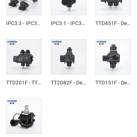
IPC3.3 - IPC3.4 - Yalıtımlı Delici Bağlantı Elemanı
IPC3.1 - IPC3.2 - Yalıtımlı Delme Bağlantısı
TTD451F - Delme Kelepçesi
TTD201F - TTD301F - Delme Kelepçesi
TT2D82F - Delme Kelepçesi
TTD151F - Delme Kelepçesi