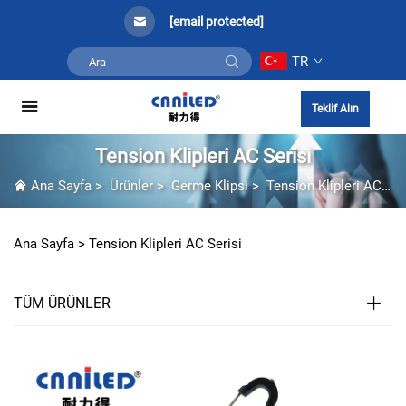
[email protected]
TR
Teklif Alın
Tension Klipleri AC Serisi
Ana Sayfa
>
Ürünler
>
Germe Klipsi
>
Tension Klipleri AC Serisi
Ana Sayfa >
Tension Klipleri AC Serisi
TÜM ÜRÜNLER