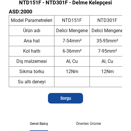
NTD151F - NTD301F - Delme Kelepçesi
ASD:2000
Model Parametreleri
NTD151F
NTD301F
Ürün adı
Delici Mengene
Delici Mengene
Ana hat
7-54mm²
35-95mm²
Kol hattı
6-36mm²
7-95mm²
Diş malzemesi
Al, Cu
Al, Cu
Sıkma torku
12Nm
12Nm
Su altı deneyi
Sorgu
Genel Bakış
Önerilen Ürünler