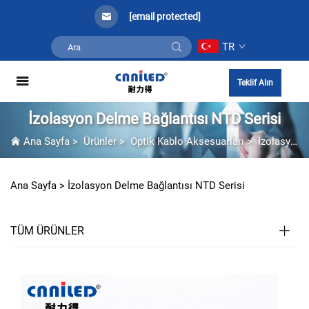
[email protected]
TR
Teklif Alın
İzolasyon Delme Bağlantısı NTD Serisi
Ana Sayfa
>
Ürünler
>
Optik Kablo Aksesuarları
>
İzolasyon Delme Bağlantısı NTD Serisi
Ana Sayfa >
İzolasyon Delme Bağlantısı NTD Serisi
TÜM ÜRÜNLER