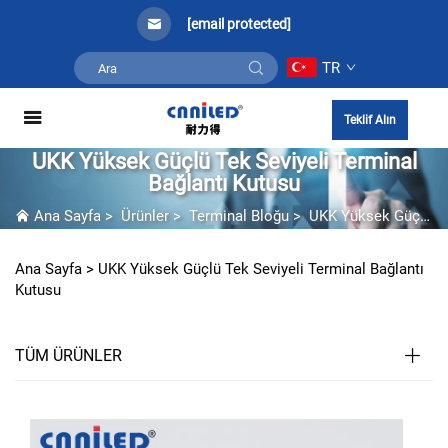
[email protected]
TR
Teklif Alın
UKK Yüksek Güçlü Tek Seviyeli Terminal
Bağlantı Kutusu
Ana Sayfa
>
Ürünler
>
Terminal Bloğu
>
UKK Yüksek Güçlü Tek Seviyeli Terminal Bağlantı Kutusu
Ana Sayfa >
UKK Yüksek Güçlü Tek Seviyeli Terminal Bağlantı
Kutusu
TÜM ÜRÜNLER