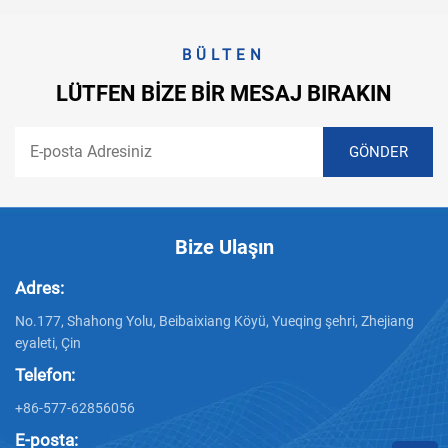
BÜLTEN
LÜTFEN BIZE BIR MESAJ BIRAKIN
Bize Ulaşın
Adres:
No.177, Shahong Yolu, Beibaixiang Köyü, Yueqing şehri, Zhejiang
eyaleti, Çin
Telefon:
+86-577-62856056
E-posta: