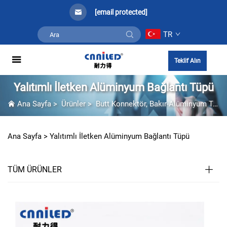
[email protected]
TR
Teklif Alın
Yalıtımlı İletken Alüminyum Bağlantı Tüpü
Ana Sayfa
>
Ürünler
>
Butt Konnektör, Bakır-Alüminyum Terminal
Ana Sayfa >
Yalıtımlı İletken Alüminyum Bağlantı Tüpü
TÜM ÜRÜNLER