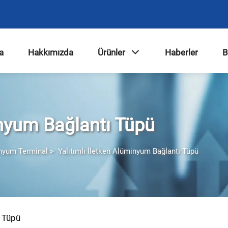
a
Hakkımızda
Ürünler
Haberler
B
inyum Bağlantı Tüpü
inyum Terminal
>
Yalıtımlı İletken Alüminyum Bağlantı Tüpü
ı Tüpü