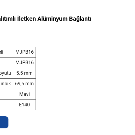
ıtımlı İletken Alüminyum Bağlantı
li
MJPB16
MJPB16
oyutu
5.5 mm
unluk
69,5 mm
Mavi
E140