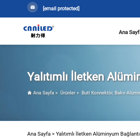
[email protected]
Ana Sayf
Yalıtımlı İletken Alüm
Ana Sayfa
>
Ürünler
>
Butt Konnektör, Bakır-Alüm
Ana Sayfa >
Yalıtımlı İletken Alüminyum Bağlant