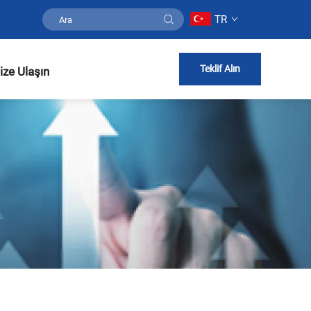
TR
Teklif Alın
ize Ulaşın