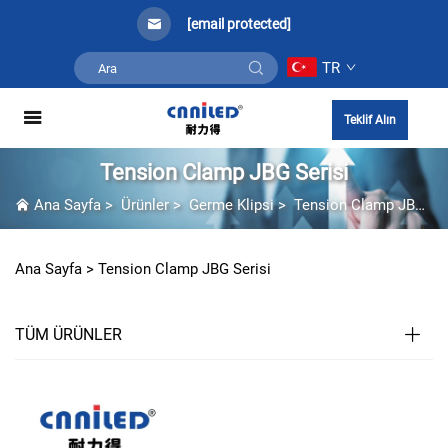
[email protected]
TR
Teklif Alın
Tension Clamp JBG Serisi
Ana Sayfa
>
Ürünler
>
Germe Klipsi
>
Tension Clamp JBG Serisi
Ana Sayfa >
Tension Clamp JBG Serisi
TÜM ÜRÜNLER