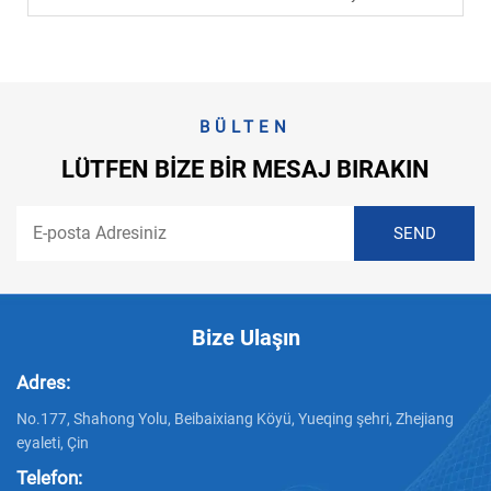
BÜLTEN
LÜTFEN BIZE BIR MESAJ BIRAKIN
Bize Ulaşın
Adres:
No.177, Shahong Yolu, Beibaixiang Köyü, Yueqing şehri, Zhejiang
eyaleti, Çin
Telefon: