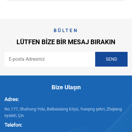
BÜLTEN
LÜTFEN BIZE BIR MESAJ BIRAKIN
Bize Ulaşın
Adres:
No.177, Shahong Yolu, Beibaixiang Köyü, Yueqing şehri, Zhejiang
eyaleti, Çin
Telefon: