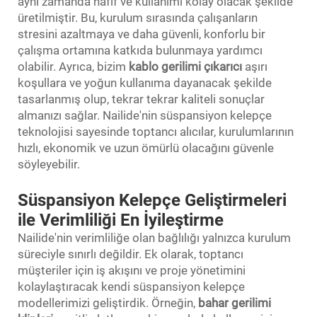
aynı zamanda hafif ve kullanımı kolay olacak şekilde
üretilmiştir. Bu, kurulum sırasında çalışanların
stresini azaltmaya ve daha güvenli, konforlu bir
çalışma ortamına katkıda bulunmaya yardımcı
olabilir. Ayrıca, bizim
kablo gerilimi çıkarıcı
aşırı
koşullara ve yoğun kullanıma dayanacak şekilde
tasarlanmış olup, tekrar tekrar kaliteli sonuçlar
almanızı sağlar. Nailide'nin süspansiyon kelepçe
teknolojisi sayesinde toptancı alıcılar, kurulumlarının
hızlı, ekonomik ve uzun ömürlü olacağını güvenle
söyleyebilir.
Süspansiyon Kelepçe Geliştirmeleri
ile Verimliliği En İyileştirme
Nailide'nin verimliliğe olan bağlılığı yalnızca kurulum
süreciyle sınırlı değildir. Ek olarak, toptancı
müşteriler için iş akışını ve proje yönetimini
kolaylaştıracak kendi süspansiyon kelepçe
modellerimizi geliştirdik. Örneğin,
bahar gerilimi