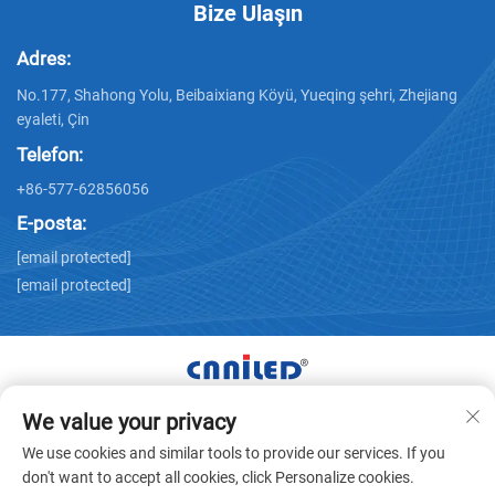
Bize Ulaşın
Adres:
No.177, Shahong Yolu, Beibaixiang Köyü, Yueqing şehri, Zhejiang
eyaleti, Çin
Telefon:
+86-577-62856056
E-posta:
[email protected]
[email protected]
We value your privacy
Tüm Hakları Zhejiang Nailide Power Technology Co.,Ltd.
We use cookies and similar tools to provide our services. If you
Şirketine Aittir © -
Gizlilik politikası
don't want to accept all cookies, click Personalize cookies.