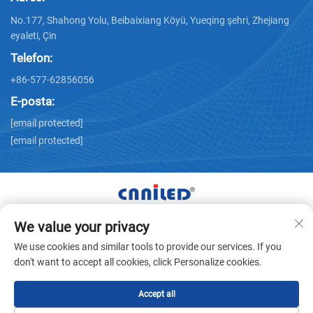
No.177, Shahong Yolu, Beibaixiang Köyü, Yueqing şehri, Zhejiang
eyaleti, Çin
Telefon:
+86-577-62856056
E-posta:
[email protected]
[email protected]
We value your privacy
Tüm Hakları Zhejiang Nailide Power Technology Co.,Ltd.
We use cookies and similar tools to provide our services. If you
Şirketine Aittir © -
Gizlilik politikası
don't want to accept all cookies, click Personalize cookies.
Accept all