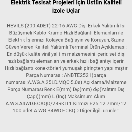
Elektrik Tesisat Projeleri için Üstün Kaliteli
İzole Uçlar
HEVILS (200 ADET) 22-16 AWG Dişi Erkek Yalıtımlı Isı
Büzüşmeli Kablo Kramp Hızlı Bağlantı Elemanları ile
Elektrik İşlerinizi Kolayca Bağlayın ve Koruyun, Sizine
Güven Veren Kaliteli Yalıtımlı Terminal Ürün Açıklaması:
En düşük kalite vinil yalıtım malzemesini içerir, set dişi
hızlı bağlantı elemanları ve erkek hızlı bağlantıyı içerir.
Hızlı bağlantı konektörleri yumuşak pirinçten yapılmıştır
Parça Numarası: ANBTE2521(parça
numarası:A.WG.A.25LD.MQC·5.0s) Açıklama/Malzeme
Parça Numarası Renk E(mm) Dφ(mm) dφ(Yalıtım Dış
Çapı)(mm) L (İnç) Maksimum Akım
A.WG.A4WD.F.CAQD/28RKIT1 Kırmızı E25 12.7mm/12
100 adet A.WG.B4WD.F.CBQD Diğer ilgili ürünler: