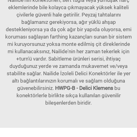
Nailide'nin konektörleri, sert tuğla veya yumuşak harç
eklemlerinde bile kolayca çıkmayacak yüksek kaliteli
çivilerle güvenli hale getirilir. Peyzaj tahtalarını
bağlamanız gerekiyorsa, ağır yüklü ahşap
destekleniyorsa ya da çok ağır bir yapıda oluyorsa, emi
koruması sağlayan farthing kazançları sunan bir sistem
mi kuruyorsunuz yoksa monte edilmiş çit direklerinde
mi kullanacaksınız, Nailide'nin her zaman tekerlek için
+turn'ü vardır. Sabitleme ürünleri serisi, ihtiyaç
duyduğunuz yerde ve zamanda mukavemet ve/veya
stabilite sağlar. Nailide İzoleli Delici Konektörler ile yer
altı bağlantılarınızın korumalı ve sağlam olduğuna
güvenebilirsiniz.
HWPG-B - Delici Klemens
bu
konektörlerle birlikte sıkça kullanılan güvenilir
bileşenlerden biridir.