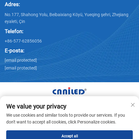
Adres:
No.177, Shahong Yolu, Beibaixiang Köyü, Yueqing şehri, Zhejiang
eyaleti, Çin
Telefon:
+86-577-62856056
E-posta:
[email protected]
[email protected]
We value your privacy
Tüm Hakları Zhejiang Nailide Power Technology Co.,Ltd.
We use cookies and similar tools to provide our services. If you
Şirketine Aittir © -
Gizlilik politikası
don't want to accept all cookies, click Personalize cookies.
Accept all