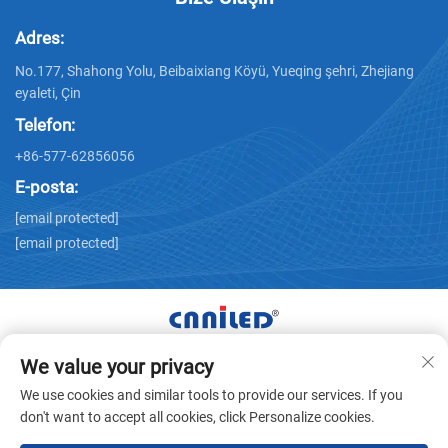
Adres:
No.177, Shahong Yolu, Beibaixiang Köyü, Yueqing şehri, Zhejiang
eyaleti, Çin
Telefon:
+86-577-62856056
E-posta:
[email protected]
[email protected]
We value your privacy
Tüm Hakları Zhejiang Nailide Power Technology Co.,Ltd.
We use cookies and similar tools to provide our services. If you
Şirketine Aittir © -
Gizlilik politikası
don't want to accept all cookies, click Personalize cookies.