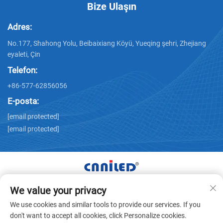
Bize Ulaşın
Adres:
No.177, Shahong Yolu, Beibaixiang Köyü, Yueqing şehri, Zhejiang
eyaleti, Çin
Telefon:
+86-577-62856056
E-posta:
[email protected]
[email protected]
We value your privacy
Tüm Hakları Zhejiang Nailide Power Technology Co.,Ltd.
We use cookies and similar tools to provide our services. If you
Şirketine Aittir © -
Gizlilik politikası
don't want to accept all cookies, click Personalize cookies.