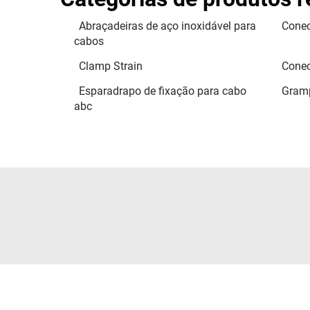
Abraçadeiras de aço inoxidável para
Conec
cabos
Clamp Strain
Conec
Esparadrapo de fixação para cabo
Gramp
abc