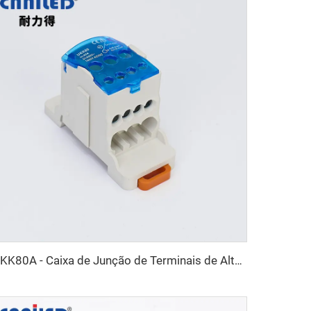
UKK80A - Caixa de Junção de Terminais de Alto Desempenho UKK de Nível Único